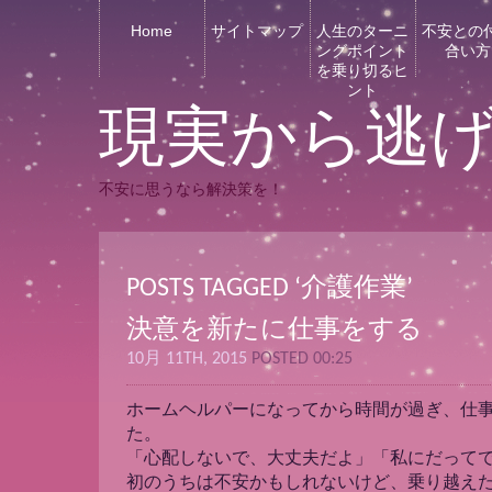
Home
サイトマップ
人生のターニ
不安との
ングポイント
合い方
を乗り切るヒ
ント
現実から逃
不安に思うなら解決策を！
POSTS TAGGED ‘介護作業’
決意を新たに仕事をする
10月 11TH, 2015
POSTED 00:25
ホームヘルパーになってから時間が過ぎ、仕
た。
「心配しないで、大丈夫だよ」「私にだって
初のうちは不安かもしれないけど、乗り越え