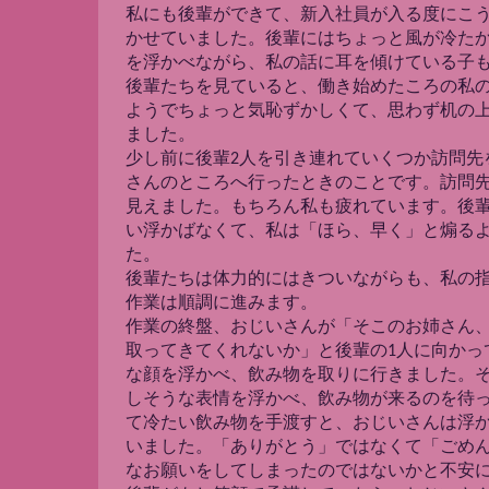
私にも後輩ができて、新入社員が入る度にこ
かせていました。後輩にはちょっと風が冷た
を浮かべながら、私の話に耳を傾けている子
後輩たちを見ていると、働き始めたころの私
ようでちょっと気恥ずかしくて、思わず机の
ました。
少し前に後輩2人を引き連れていくつか訪問先を
さんのところへ行ったときのことです。訪問
見えました。もちろん私も疲れています。後
い浮かばなくて、私は「ほら、早く」と煽る
た。
後輩たちは体力的にはきついながらも、私の
作業は順調に進みます。
作業の終盤、おじいさんが「そこのお姉さん
取ってきてくれないか」と後輩の1人に向かっ
な顔を浮かべ、飲み物を取りに行きました。
しそうな表情を浮かべ、飲み物が来るのを待
て冷たい飲み物を手渡すと、おじいさんは浮
いました。「ありがとう」ではなくて「ごめ
なお願いをしてしまったのではないかと不安