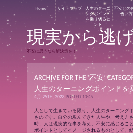
Home
サイトマップ
人生のターニ
不安との
ングポイント
合い方
を乗り切るヒ
ント
現実から逃
不安に思うなら解決策を！
ARCHIVE FOR THE ‘不安’ CATEGO
人生のターニングポイントを
4月 25TH, 2023
POSTED 10:45
人として生きている限り、人生のターニング
ものです。自分の歩んできた人生や、考え方
時、人は現実的な事を考え、不安に感じるこ
ポイントとしてイメージされるものとして、