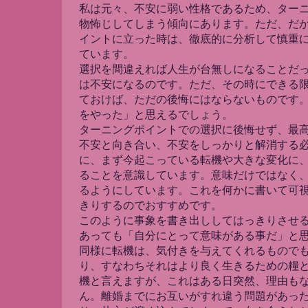
私は元々、不安に弱い性格であるため、ター
物怖じしてしまう傾向にあります。ただ、だ
イントに立った時は、徹底的に分析して慎重
ています。
選択を間違えれば人生が台無しになることだ
は不安になるのです。ただ、その時にできる
ておけば、ただの後悔にはならないものです
をやった」と思えるでしょう。
ターニングポイントでの選択に後悔せず、最
不安と向き合い、不安をしっかりと解消する
に、まず今起こっている転機や大きな変化に
ることを意識しています。意味だけではなく
るようにしています。これを何かに書いて可
きりするのでおすすめです。
このように事象を書き出ししてはっきりさせ
あっても「自分にとって意味がある事だ」と
同様に転機は、気付きを与えてくれるもので
り、すなわちそれはより良く生きるための糧
機と言えますが、これはある日突然、理由も
ん。離婚までにお互いがすれ違う問題があっ