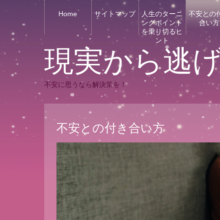
Home
サイトマップ
人生のターニ
不安との
ングポイント
合い方
を乗り切るヒ
ント
現実から逃
不安に思うなら解決策を！
不安との付き合い方