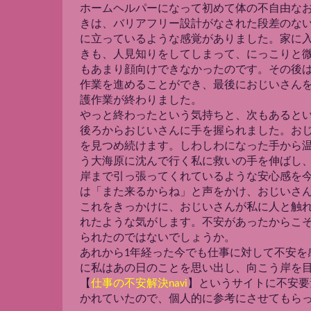
ホームヘルパーになって初めて体の不自由な
きは、バリアフリー設計がなされた段差のな
に立っているような感覚がありました。家に
きも、人見知りをしてしまって、にっこりと
もあまり顔向けできなかったのです。その後
作業を進めることができ、最後におじいさん
護作業が終わりました。
やっと終わったという気持ちと、次もあると
後ろからおじいさんに手を握られました。お
を見つめ続けます。しわしわになった手から
う大海原に沈んで行く私に救いの手を伸ばし
岸まで引っ張ってくれているような安心感を
は「また来るからね」と声をかけ、おじいさ
これをきっかけに、おじいさんが私に人と触
れたような気がします。不安があったからこ
られたのではないでしょうか。
あれから1年経った今でも仕事に対して不安を
に私はあの日のことを思い出し、向こう岸を
【
仕事の不安解決navi
】というサイトに不安要
かれていたので、個人的に参考にさせてもら